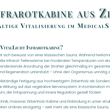
nfrarotkabine aus Z
ltige Vitalisierung im Medical
 VitalLicht Infrarotkabine?
idet sich bewusst von einer klassischen Sauna. Während herkö
ielte Infrarot-Tiefenwärme bei moderaten Temperaturen von et
ächendeckende Anordnung der Strahler gleichmäßig im gesamten R
und Regeneration unterstützt – ohne den Organismus unnötig z
vollständige Fertigung aus hochwertigem Zirbenholz als Sonderan
de Wirkung auf das vegetative Nervensystem. In Kombination mi
m, der Entspannung und innere Regulation gezielt fördert.
nik, massiver Zirbenholz-Kabine und Einbindung in unser struktu
ten Umkreis einzigartig – weit mehr als eine klassische Sauna