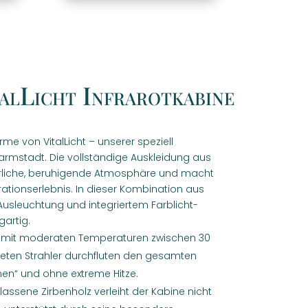
talLicht Infrarotkabine
me von VitalLicht – unserer speziell
armstadt. Die vollständige Auskleidung aus
ürliche, beruhigende Atmosphäre und macht
tionserlebnis. In dieser Kombination aus
Ausleuchtung und integriertem Farblicht-
gartig.
et mit moderaten Temperaturen zwischen 30
eten Strahler durchfluten den gesamten
en“ und ohne extreme Hitze.
assene Zirbenholz verleiht der Kabine nicht