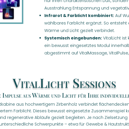
nur ihren charakteristischen Duft, sonde
Ausstrahlung Entspannung und vegetativ
Infrarot & Farblicht kombiniert:
Auf Wu
wählbares Farblicht ergänzt. So entsteht
Wärme und Licht gezielt verbindet.
Systemisch eingebunden:
VitalLicht is
ein bewusst eingesetztes Modul innerhal
abgestimmt auf VitalMassage, VitalPulse,
VitalLicht Sessions
e Impulse aus Wärme und Licht für Ihre individuell
arotkabine aus hochwertigem Zirbenholz verbindet flächendecken
iertem Farblicht. Dieses bewusst eingesetzte Zusammenspiel 
nd regenerative Abläufe gezielt begleiten. Je nach Zielsetzung
s unterschiedliche Schwerpunkte – etwa für Gewebe & Hautstru