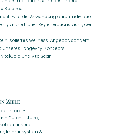
rn unterstützt durch seine besondere
e Balance.
nsch wird die Anwendung durch individuell
 ein ganzheitlicher Regenerationsraum, der
t kein isoliertes Wellness-Angebot, sondern
b unseres Longevity-Konzepts –
 VitalCold und VitalScan.
en Ziele
de Infrarot-
kann Durchblutung,
 setzen unsere
ktur, Immunsystem &