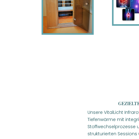
gezielt
Unsere VitalLicht Infr
Tiefenwärme mit integr
Stoffwechselprozesse u
strukturierten Session