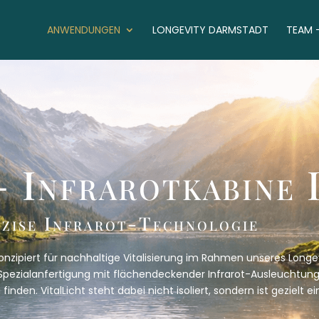
ANWENDUNGEN
LONGEVITY DARMSTADT
TEAM –
– Infrarotkabine
äzise Infrarot-Technologie
 konzipiert für nachhaltige Vitalisierung im Rahmen unseres Lo
 Spezialanfertigung mit flächendeckender Infrarot-Ausleuchtung
inden. VitalLicht steht dabei nicht isoliert, sondern ist gezielt 