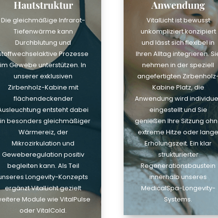
Hautstruktur
Anwendung
Die gleichmäßige Infrarot-
VitalLicht ist bewusst
Tiefenwärme kann
unkompliziert konzipiert
Durchblutung und
und lässt sich flexibel in
stoffwechselaktive Prozesse
Ihren Alltag integrieren. Si
im Gewebe unterstützen. In
nehmen in der speziell
unserer exklusiven
angefertigten Zirbenholz
Zirbenholz-Kabine mit
Kabine Platz, die
flächendeckender
Anwendung wird individuel
Ausleuchtung entsteht dabei
eingestellt und Sie
in besonders gleichmäßiger
genießen Ihre Sitzung oh
Wärmereiz, der
extreme Hitze oder lang
Mikrozirkulation und
Erholungszeit. Ein klar
Geweberegulation positiv
strukturierter
begleiten kann. Als Teil
Regenerationsbaustein
unseres Longevity-Konzepts
innerhalb unseres
ergänzt VitalLicht gezielt
MedicalSpa-Longevity-
eitere Module wie VitalPulse
Systems.
oder VitalCold.