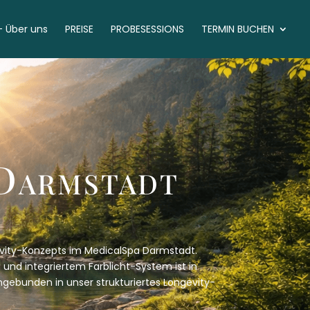
 Über uns
PREISE
PROBESESSIONS
TERMIN BUCHEN
 Darmstadt
ngevity-Konzepts im MedicalSpa Darmstadt.
 und integriertem Farblicht-System ist in
eingebunden in unser strukturiertes Longevity-