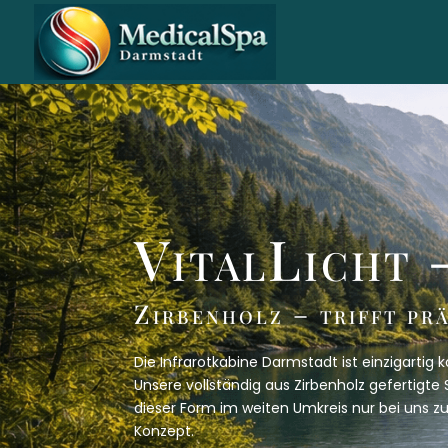
VitalLicht 
Zirbenholz – trifft pr
Die Infrarotkabine Darmstadt ist einzigartig
Unsere vollständig aus Zirbenholz gefertigte
dieser Form im weiten Umkreis nur bei uns zu f
Konzept.