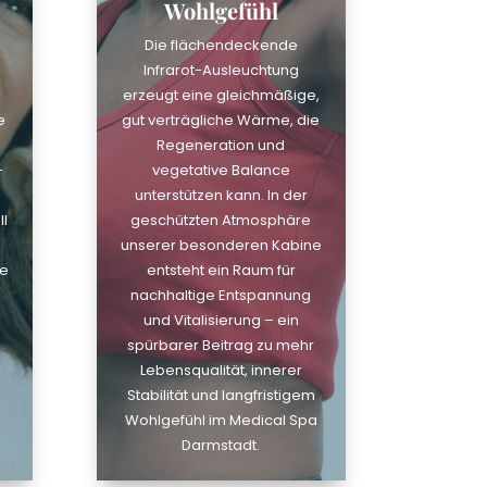
Wohlgefühl
Die flächendeckende
Infrarot-Ausleuchtung
erzeugt eine gleichmäßige,
e
gut verträgliche Wärme, die
Regeneration und
-
vegetative Balance
unterstützen kann. In der
l
geschützten Atmosphäre
unserer besonderen Kabine
ne
entsteht ein Raum für
e
nachhaltige Entspannung
und Vitalisierung – ein
spürbarer Beitrag zu mehr
Lebensqualität, innerer
Stabilität und langfristigem
Wohlgefühl im Medical Spa
Darmstadt.