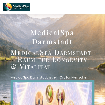
MedicalSpa
Darmstadt
MedicalSpa Darmstadt
– Raum für Longevity
& Vitalität
MedicalSpa Darmstadt ist ein Ort für Menschen,
die sich bewusst für strukturierte Begleitung auf
dem Weg zu langfristiger Vitalität entscheiden. Mit
27 bis 33 Jahren praktischer Erfahrung in der Arbeit
mit und am Patienten vereint unser Team
therapeutische Kompetenz, wissenschaftliches