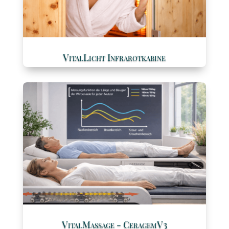
VitalLicht Infrarotkabine
VitalMassage - CeragemV3