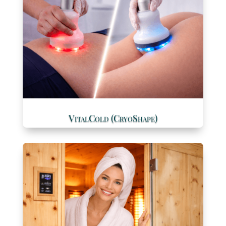
VitalCold (CryoShape)