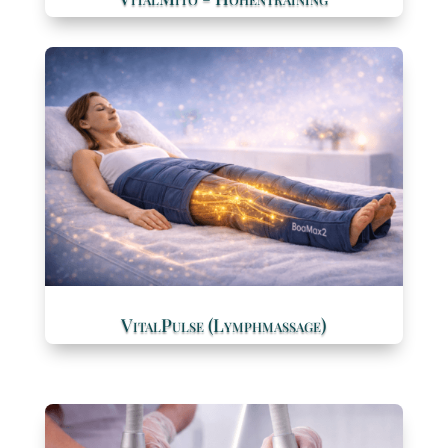
VitalPulse (Lymphmassage)