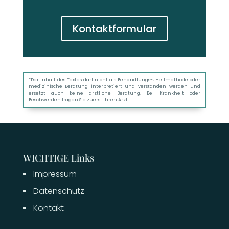
Kontaktformular
*Der Inhalt des Textes darf nicht als Behandlungs-, Heilmethode oder
medizinische Beratung interpretiert und verstanden werden und
ersetzt auch keine ärztliche Beratung. Bei Krankheit oder
Beschwerden fragen Sie zuerst Ihren Arzt.
WICHTIGE Links
Impressum
Datenschutz
Kontakt