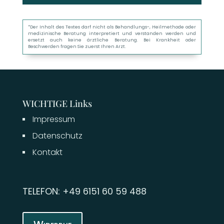
*Der Inhalt des Textes darf nicht als Behandlungs-, Heilmethode oder
medizinische Beratung interpretiert und verstanden werden und
ersetzt auch keine ärztliche Beratung. Bei Krankheit oder
Beschwerden fragen Sie zuerst Ihren Arzt.
WICHTIGE Links
Impressum
Datenschutz
Kontakt
TELEFON: +49 6151 60 59 488