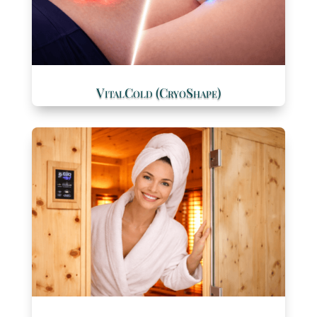
VitalCold (CryoShape)