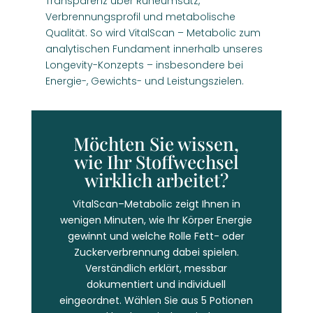
Transparenz über Ruheumsatz,
Verbrennungsprofil und metabolische
Qualität. So wird VitalScan – Metabolic zum
analytischen Fundament innerhalb unseres
Longevity-Konzepts – insbesondere bei
Energie-, Gewichts- und Leistungszielen.
Möchten Sie wissen,
wie Ihr Stoffwechsel
wirklich arbeitet?
VitalScan–Metabolic zeigt Ihnen in
wenigen Minuten, wie Ihr Körper Energie
gewinnt und welche Rolle Fett- oder
Zuckerverbrennung dabei spielen.
Verständlich erklärt, messbar
dokumentiert und individuell
eingeordnet. Wählen Sie aus 5 Potionen