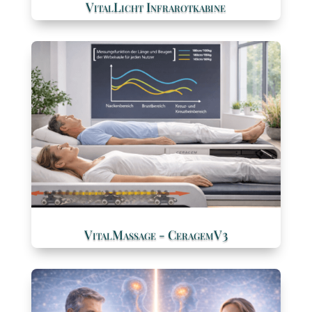
VitalLicht Infrarotkabine
VitalMassage - CeragemV3