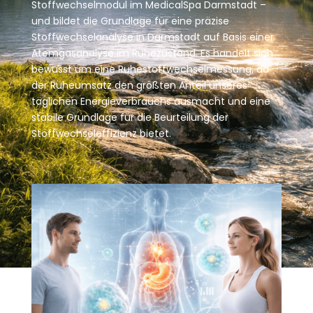
Stoffwechselmodul im MedicalSpa Darmstadt –
und bildet die Grundlage für eine präzise
Stoffwechselanalyse in Darmstadt auf Basis einer
Atemgasanalyse im Ruhezustand. Es handelt sich
bewusst um eine Ruhestoffwechselmessung, da
der Ruheumsatz den größten Anteil unseres
täglichen Energieverbrauchs ausmacht und eine
stabile Grundlage für die Beurteilung der
Stoffwechseleffizienz bietet.